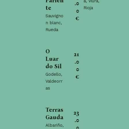
Parien
a, Viura,
.0
te
Rioja
0
Sauvigno
€
n blanc,
Rueda
O
21
Luar
.0
do Sil
0
Godello,
€
Valdeorr
as
Terras
23
Gauda
.0
Albariño,
0