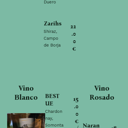
Duero
Zarihs
22
Shiraz,
.0
Campo
0
de Borja
€
Vino
Vino
BEST
Blanco
Rosado
15
UE
.0
Chardon
0
nay,
€
Naran
Somonta