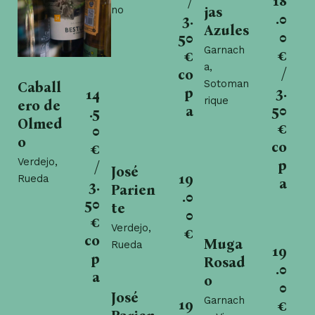
18
/
no
jas
.0
3.
Azules
0
50
Garnach
€
€
a,
/
co
Sotoman
Caball
3.
p
14
rique
ero de
50
a
.5
Olmed
€
0
o
co
€
Verdejo,
p
/
José
19
Rueda
a
3.
Parien
.0
50
te
0
€
Verdejo,
€
co
Muga
Rueda
19
p
Rosad
.0
a
o
0
José
Garnach
19
€