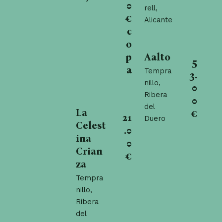
0
rell,
€
Alicante
c
o
p
Aalto
5
a
Tempra
3.
nillo,
0
Ribera
0
del
La
€
21
Duero
Celest
.0
ina
0
Crian
€
za
Tempra
nillo,
Ribera
del