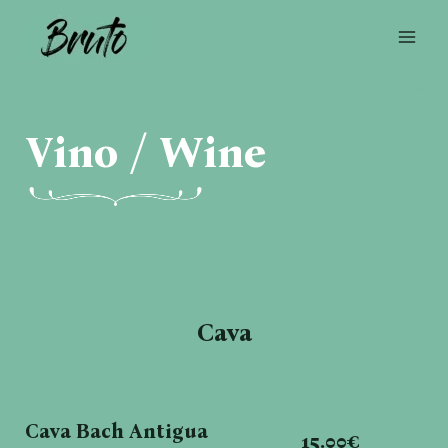
Skip
Main
to
Men
content
Vino / Wine
Cava
Cava Bach Antigua
15.00€