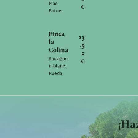
Rias
€
Baixas
Finca
23
la
.5
Colina
0
Sauvigno
€
n blanc,
Rueda
¡Ha