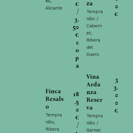
ell,
za
€
0
Alicante
/
Tempra
€
3.
nillo /
Cabern
50
et,
€
Ribera
c
del
o
Duero
p
a
Vina
3
Arda
3.
Finca
nza
18
0
Resals
Reser
.5
0
o
va
0
€
Tempra
Tempra
€
nillo,
nillo /
/
Ribera
Garnac
4.