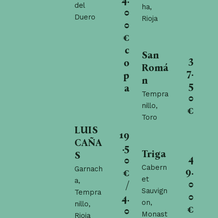
del
ha,
0
Duero
Rioja
0
€
c
San
3
o
Romá
7.
p
n
5
a
Tempra
0
nillo,
€
Toro
LUIS
19
CAÑA
.5
Triga
S
4
0
Cabern
Garnach
9.
€
et
a,
0
/
Sauvign
Tempra
0
4.
on,
nillo,
€
0
Monast
Rioja