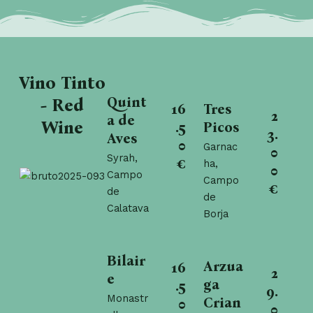
Vino Tinto
Quint
- Red
16
Tres
2
a de
Wine
.5
Picos
3.
Aves
0
Garnac
0
Syrah,
€
ha,
0
Campo
Campo
€
de
de
Calatava
Borja
Bilair
Arzua
16
2
e
ga
.5
9.
Monastr
Crian
0
0